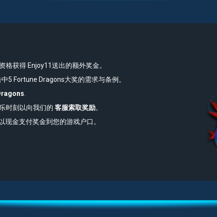
资格获得 Enjoy11送出的额外奖金。
5 Fortune Dragons大奖的需求与条例。
Dragons
.
乐时刻以向我们的
客服索取奖励
。
小时内以现金支付奖金到您的游戏户口。
。