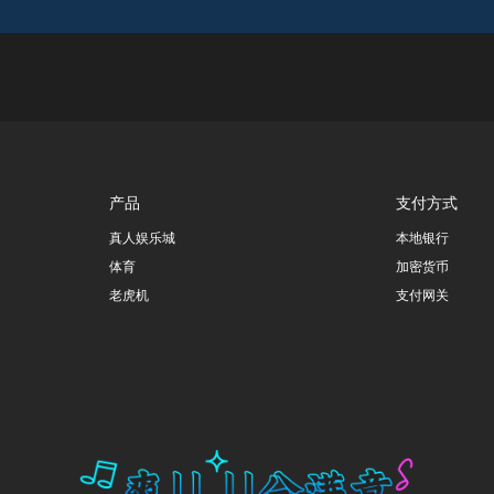
产品
支付方式
真人娱乐城
本地银行
体育
加密货币
老虎机
支付网关