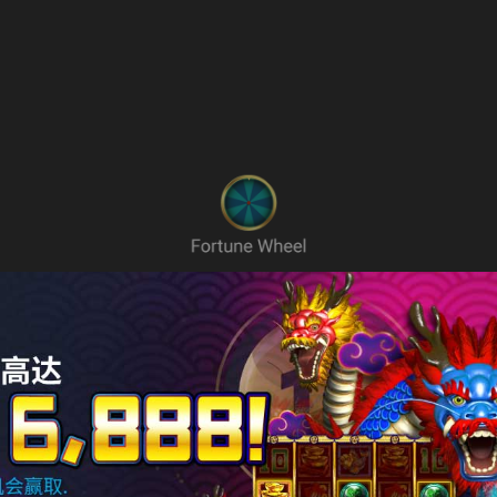
 老虎机
戏
竞猜活动
真人娱乐城
体育 / 电竞