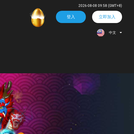
2026-08-08 09:58
(GMT+8)
登入
立即加入
中文
English
|
中文
English
|
中文
ARCADE